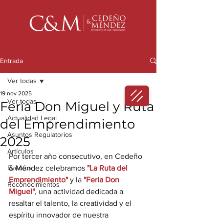
Entrada
Ver todas
19 nov 2025
Ver todas
Feria Don Miguel y Ruta
Actualidad Legal
del Emprendimiento
Asuntos Regulatorios
2025
Artículos
Por tercer año consecutivo, en Cedeño 
Eventos
& Méndez celebramos 
"La Ruta del 
Emprendimiento" 
y la 
"Feria Don 
Reconocimientos
Miguel"
, una actividad dedicada a 
resaltar el talento, la creatividad y el 
espíritu innovador de nuestra 