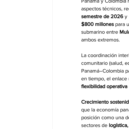
Panamá y Colombia re
aspectos técnicos, reg
semestre de 2026
 y
$800 millones
 para 
submarino entre 
Mul
ambos extremos. 
La coordinación inter
comunitario (salud, ed
Panamá–Colombia pa
en tiempo, el enlace 
flexibilidad operativa
Crecimiento sosteni
que la economía pan
posición como una de 
sectores de 
logística