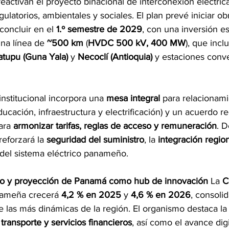
activan el proyecto binacional de interconexión eléctrica
ulatorios, ambientales y sociales. El plan prevé iniciar ob
 concluir en el 
1.º semestre de 2029
, con una inversión e
una línea de 
~500 km
 (
HVDC 500 kV, 400 MW
), que incl
atupu (Guna Yala)
 y 
Necoclí (Antioquia)
 y estaciones conve
institucional incorpora una 
mesa integral
 para relacionami
ucación, infraestructura y electrificación) y un acuerdo re
ra 
armonizar tarifas, reglas de acceso y remuneración
. D
reforzará la 
seguridad del suministro
, la 
integración regio
 del sistema eléctrico panameño. 
do y proyección de Panamá como hub de innovación
 La 
C
ameña crecerá 
4,2 % en 2025
 y 
4,6 % en 2026
, consoli
las más dinámicas de la región. El organismo destaca la f
, transporte y servicios financieros
, así como el avance digit