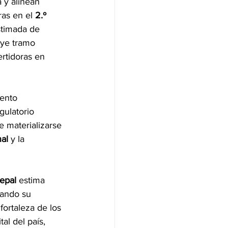
 y alinean 
ras en el 
2.º 
stimada de 
uye tramo 
rtidoras en 
ento 
gulatorio 
e materializarse 
nal
 y la 
epal
 estima 
dando su 
ortaleza de los 
al del país, 