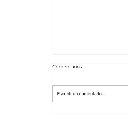
Comentarios
Escribir un comentario...
¿Conoces la nueva Ley
526 sobre Sustancia
Económica en Panamá?