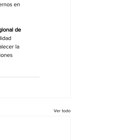
ernos en 
gional de 
lidad 
talecer la 
iones 
Ver todo