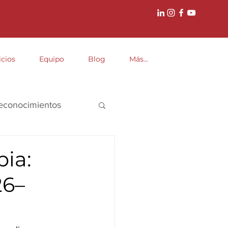
icios
Equipo
Blog
Más...
econocimientos
ia:
26–