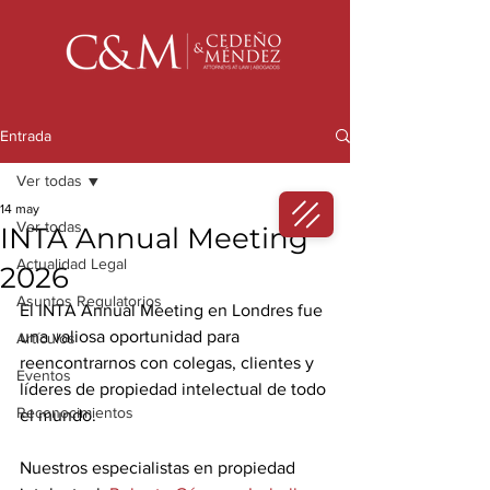
Entrada
Ver todas
14 may
Ver todas
INTA Annual Meeting
Actualidad Legal
2026
Asuntos Regulatorios
El INTA Annual Meeting en Londres fue 
una valiosa oportunidad para 
Artículos
reencontrarnos con colegas, clientes y 
Eventos
líderes de propiedad intelectual de todo 
Reconocimientos
el mundo.
Nuestros especialistas en propiedad 