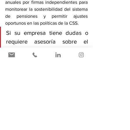
anuales por firmas independientes para 
monitorear la sostenibilidad del sistema 
de pensiones y permitir ajustes 
oportunos en las políticas de la CSS. 
Si su empresa tiene dudas o 
requiere asesoría sobre el 
impacto de estas reformas en 
sus operaciones, nuestro equipo 
de expertos está a su 
disposición para brindarle el 
apoyo necesario. Contáctenos a 
través de cym@cedeymen.com 
y reciba la orientación que su 
negocio necesita.
Actualidad Legal