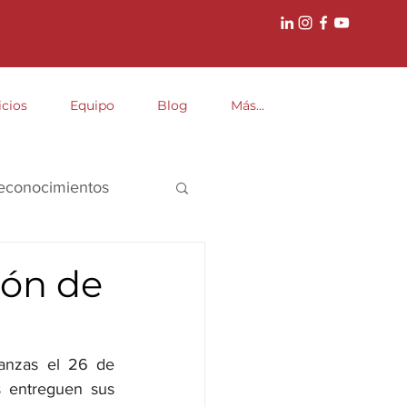
icios
Equipo
Blog
Más...
econocimientos
ión de
anzas el 26 de 
 entreguen sus 